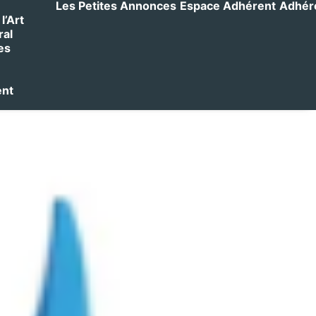
Les Petites Annonces
Espace Adhérent
Adhérer
l’Art
ral
es
ent