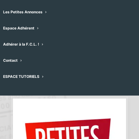
Les Petites Annonces
Autres
(3)
Espace Adhérent
Recrute choriste
(4)
Adhérer à la F.C.L. !
Offre de services
(1)
Contact
Recherche de services
(0)
ESPACE TUTORIELS