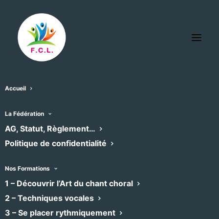
Accueil
La Fédération
Les Petites Annonces
AG, Statut, Règlement…
Politique de confidentialité
de la F.CL !
Nos Formations
1 – Découvrir l’Art du chant choral
Rechercher:
2 – Techniques vocales
3 – Se placer rythmiquement