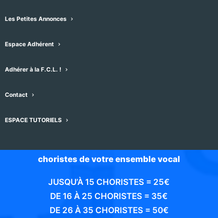
Complétez le formulaire en remplissant
Les Petites Annonces
obligatoirement les champs marqués d’une
*.
Espace Adhérent
Vous recevrez sous quelques jours un mail
Adhérer à la F.C.L. !
d’acceptation confirmant que votre compte
est ouvert qui vous invitera à compléter les
Contact
informations et à payer votre cotisation
ESPACE TUTORIELS
annuelle.
Celle-ci est fonction du nombre de
choristes de votre ensemble vocal
JUSQU’À 15 CHORISTES = 25€
DE 16 À 25 CHORISTES = 35€
DE 26 À 35 CHORISTES = 50€