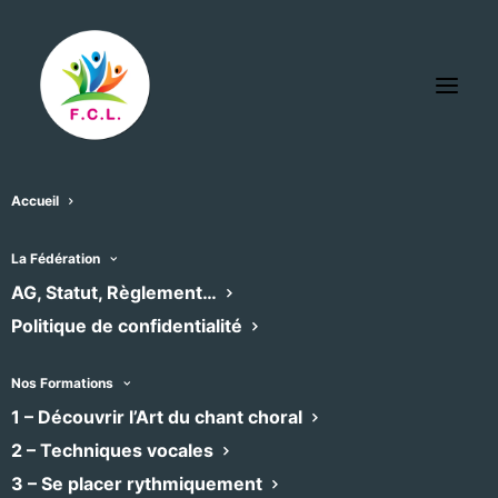
Accueil
La Fédération
Adhésion à la F.C.L.
AG, Statut, Règlement…
Politique de confidentialité
L’adhésion est prise par l’association
Nos Formations
portant le chœur ou par la structure de
1 – Découvrir l’Art du chant choral
rattachement (cas d’une collectivité locale,
2 – Techniques vocales
d’une entreprise, d’une institution,…)
3 – Se placer rythmiquement