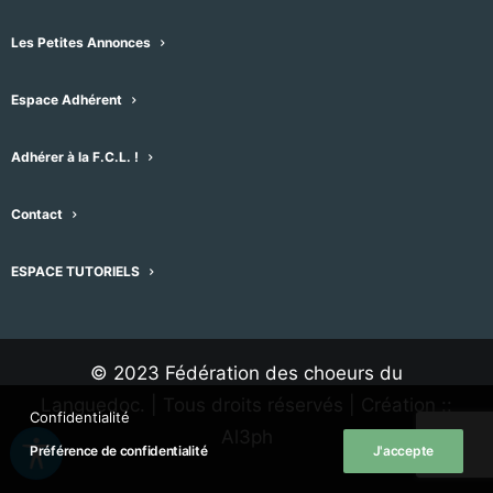
Les Petites Annonces
les statuts de la FCL
Le règlement intérieur de la FCL
Espace Adhérent
La charte d’utilisation des adresses courriel
des choristes
Adhérer à la F.C.L. !
Contact
ESPACE TUTORIELS
M'inscrire à la lettre d'information de la FCL
© 2023 Fédération des choeurs du
Languedoc. | Tous droits réservés | Création ::
Confidentialité
Al3ph
Préférence de confidentialité
J'accepte