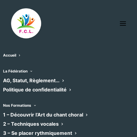
Accueil
La Fédération
AG, Statut, Règlement…
L’Assemblée Générale a eu lieu le samedi 14
Politique de confidentialité
octobre 2025 .
Nos Formations
Vous pouvez consulter le
compte-rendu de
1 – Découvrir l’Art du chant choral
l’AG
.
2 – Techniques vocales
3 – Se placer rythmiquement
Vous pouvez consulter aussi