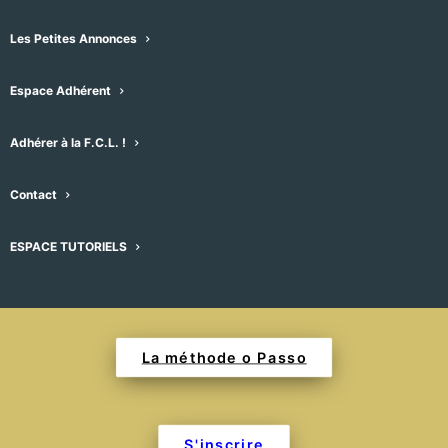
se déplacer en rythme permet
Les Petites Annonces
d’améliorer ses performances vocales
Espace Adhérent
et de retrouver un bien être physique
Adhérer à la F.C.L. !
groupe limité à 20 choristes
Contact
ESPACE TUTORIELS
Programme détaillé, tarifs et 
calendrier
La méthode o Passo
S'inscrire