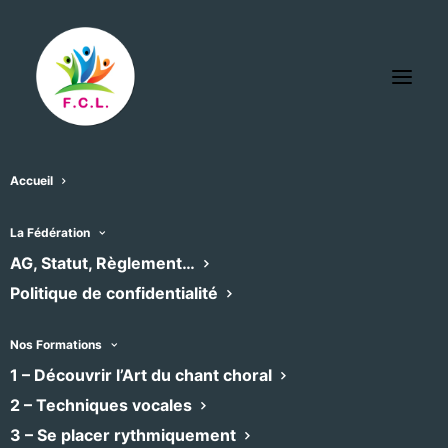
Accueil
La Fédération
SE PLACER
AG, Statut, Règlement…
Politique de confidentialité
RYTHMIQUEMENT
Nos Formations
METHODE O PASSO
1 – Découvrir l’Art du chant choral
2 – Techniques vocales
Parce que chanter c’est utiliser son corps,
3 – Se placer rythmiquement