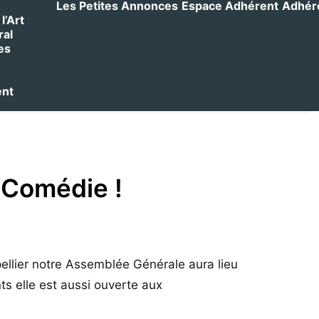
Les Petites Annonces
Espace Adhérent
Adhérer
l’Art
ral
es
ent
 Comédie !
llier notre Assemblée Générale aura lieu
ts elle est aussi ouverte aux