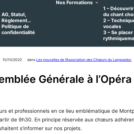
Nos Formations
1 – Découvrir 
AG, Statut,
du chant cho
Règlement…
2 – Techniqu
Politique de
vocales
confidentialité
3 – Se placer
rythmiquem
10/10/2022
dans
Les nouvelles de l’Association des Chœurs du Languedoc
emblée Générale à l’Opéra
s et professionnels en ce lieu emblématique de Montpe
partir de 9h30. En principe réservée aux chœurs adhéren
aitent s’informer sur nos projets.