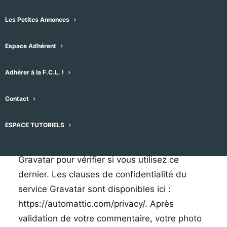
Quand vous laissez un commentaire sur notre
Les Petites Annonces
site web, les données inscrites dans le
Espace Adhérent
formulaire de commentaire, mais aussi votre
adresse IP et l’agent utilisateur de votre
Adhérer à la F.C.L. !
navigateur sont collectés pour nous aider à la
détection des commentaires indésirables.
Contact
Une chaîne anonymisée créée à partir de
ESPACE TUTORIELS
votre adresse de messagerie (également
appelée hash) peut être envoyée au service
Gravatar pour vérifier si vous utilisez ce
dernier. Les clauses de confidentialité du
service Gravatar sont disponibles ici :
https://automattic.com/privacy/. Après
validation de votre commentaire, votre photo