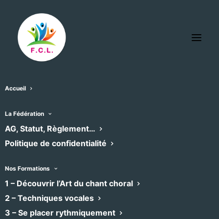
Accueil
Politique de confidentialité
La Fédération
AG, Statut, Règlement…
L’adresse de notre site Web est :
Politique de confidentialité
https://choeurs-languedoc.fr
Nos Formations
Utilisation des données personnelles
1 – Découvrir l’Art du chant choral
collectées
2 – Techniques vocales
3 – Se placer rythmiquement
Commentaires