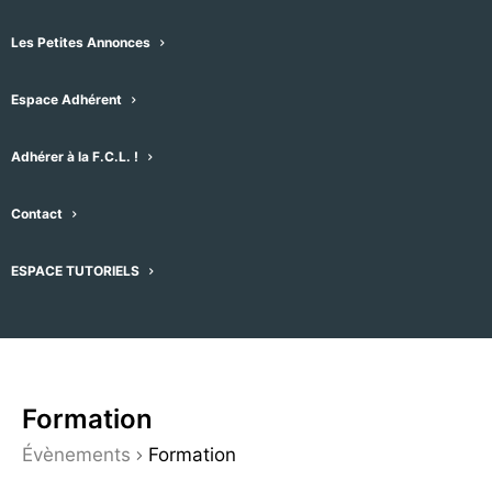
par mot-clefs. Vous pouvez également
choisir le type d’affichage qui vous
Les Petites Annonces
convient (liste, mois, jour, photo, semaine
Espace Adhérent
ou carte), en cliquant sur le menu
déroulant de droite – l’affichage par
Adhérer à la F.C.L. !
défaut est réglé sur “Plan”
A droite du plan se trouvent les
Contact
évènements par séries de 15 que vous
pouvez faire dérouler.
ESPACE TUTORIELS
Formation
Évènements
Formation