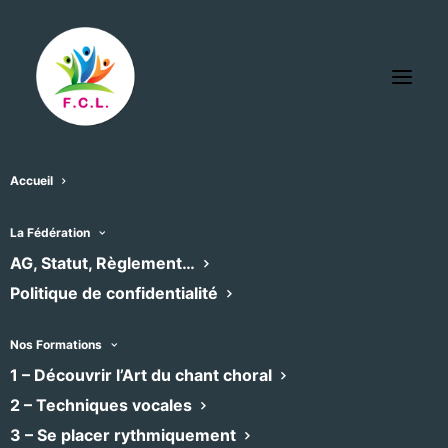
Accueil
La Fédération
L’agenda des chœurs
AG, Statut, Règlement…
Politique de confidentialité
adhérents
Nos Formations
Retrouvez ici l’agenda des concerts et
1 – Découvrir l’Art du chant choral
formations des chœurs adhérents à la
2 – Techniques vocales
Fédération, filtrable par emplacement et
3 – Se placer rythmiquement