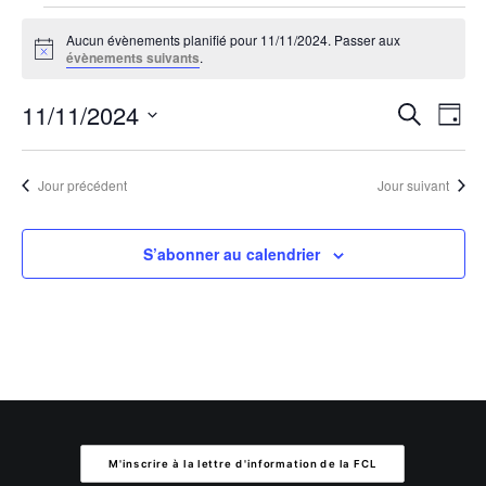
Évènements
Aucun évènements planifié pour 11/11/2024. Passer aux
for
Notice
évènements suivants
.
11/11/2024
Reche
Na
11/11/2024
Recherche
Jour
de
et
Sélectionnez
vu
une
navig
Jour précédent
Jour suivant
Év
date.
de
S’abonner au calendrier
vues
Évèn
M'inscrire à la lettre d'information de la FCL