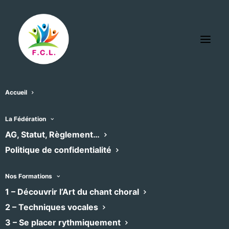
Accueil
La Fédération
L’agenda des chœurs
AG, Statut, Règlement…
Politique de confidentialité
adhérents
Nos Formations
Retrouvez ici l’agenda des concerts et
1 – Découvrir l’Art du chant choral
formations des chœurs adhérents à la
2 – Techniques vocales
Fédération, filtrable par emplacement et
3 – Se placer rythmiquement