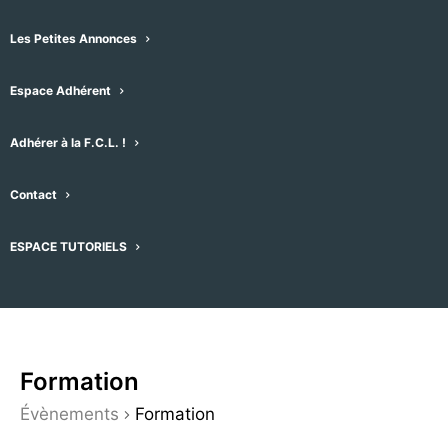
par mot-clefs. Vous pouvez également
choisir le type d’affichage qui vous
Les Petites Annonces
convient (liste, mois, jour, photo, semaine
Espace Adhérent
ou carte), en cliquant sur le menu
déroulant de droite – l’affichage par
Adhérer à la F.C.L. !
défaut est réglé sur “Plan”
A droite du plan se trouvent les
Contact
évènements par séries de 15 que vous
pouvez faire dérouler.
ESPACE TUTORIELS
Formation
Évènements
Formation