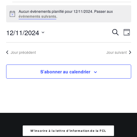
Évènements
Aucun évènements planifié pour 12/11/2024. Passer aux
for
Notice
évènements suivants
.
12/11/2024
Reche
Na
12/11/2024
Recherche
Jour
de
et
Sélectionnez
vu
une
navig
Jour précédent
Jour suivant
Év
date.
de
S’abonner au calendrier
vues
Évèn
M'inscrire à la lettre d'information de la FCL