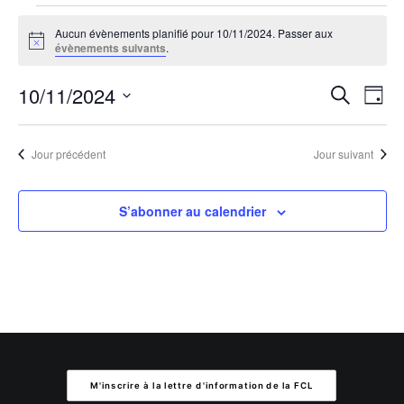
Évènements
Aucun évènements planifié pour 10/11/2024. Passer aux
for
Notice
évènements suivants
.
10/11/2024
Reche
Na
10/11/2024
Recherche
Jour
de
et
Sélectionnez
vu
une
navig
Jour précédent
Jour suivant
Év
date.
de
S’abonner au calendrier
vues
Évèn
M'inscrire à la lettre d'information de la FCL