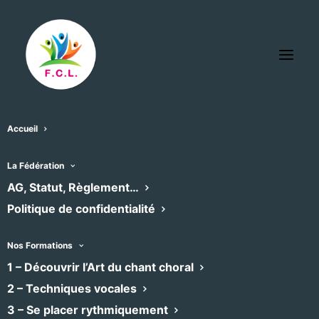
Accueil
La Fédération
L’agenda des chœurs
AG, Statut, Règlement…
Politique de confidentialité
adhérents
Nos Formations
Retrouvez ici l’agenda des concerts et
1 – Découvrir l’Art du chant choral
formations des chœurs adhérents à la
2 – Techniques vocales
Fédération, filtrable par emplacement et
3 – Se placer rythmiquement