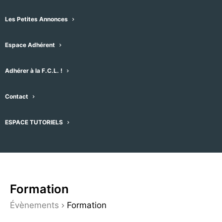
par mot-clefs. Vous pouvez également
choisir le type d’affichage qui vous
Les Petites Annonces
convient (liste, mois, jour, photo, semaine
Espace Adhérent
ou carte), en cliquant sur le menu
déroulant de droite – l’affichage par
Adhérer à la F.C.L. !
défaut est réglé sur “Plan”
A droite du plan se trouvent les
Contact
évènements par séries de 15 que vous
pouvez faire dérouler.
ESPACE TUTORIELS
Formation
Évènements
Formation