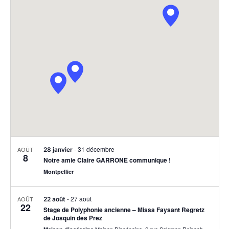
navig
Év
date
de
vues
Évèn
-
31 décembre
AOÛT
28 janvier
8
Notre amie Claire GARRONE communique !
Montpellier
-
27 août
AOÛT
22 août
22
Stage de Polyphonie ancienne – Missa Faysant Regretz
de Josquin des Prez