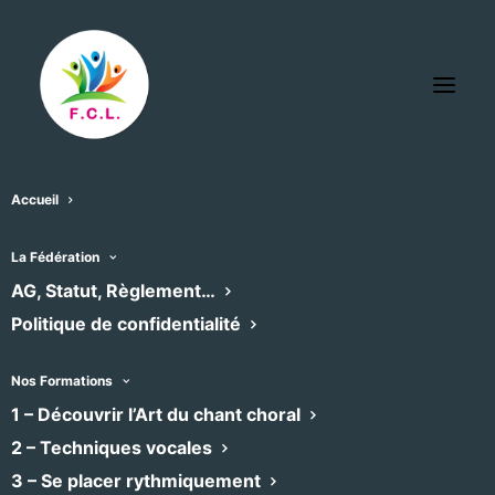
Accueil
La Fédération
L’agenda des chœurs
AG, Statut, Règlement…
Politique de confidentialité
adhérents
Nos Formations
Retrouvez ici l’agenda des concerts et
1 – Découvrir l’Art du chant choral
formations des chœurs adhérents à la
2 – Techniques vocales
Fédération, filtrable par emplacement et
3 – Se placer rythmiquement