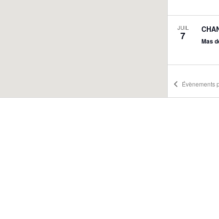
JUIL
CHAN
7
Mas d
Évènements
p
JUIL
Acad
15
Chor
Espac