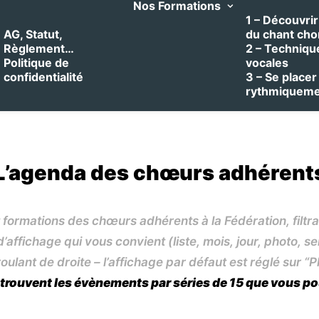
Nos Formations
1 – Découvrir 
AG, Statut,
du chant cho
Règlement…
2 – Techniqu
Politique de
vocales
confidentialité
3 – Se placer
rythmiquem
L’agenda des chœurs adhérent
 formations des chœurs adhérents à la Fédération, filt
affichage qui vous convient (liste, mois, jour, photo, s
oulant de droite – l’affichage par défaut est réglé sur “P
 trouvent les évènements par séries de 15 que vous po