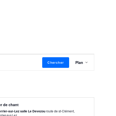
Navigation
Plan
Chercher
de
vues
Évènement
er de chant
errier-sur-Lez salle Le Devezou
route de st-Clément,
rrier-sur-Lez