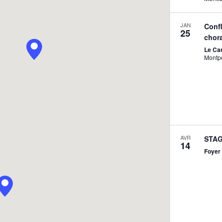
JAN
Conf
25
chora
Le Ca
Montpe
AVR
STAG
14
Foyer