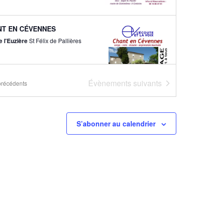
T EN CÉVENNES
e l'Euzière
St Félix de Pallières
Évènements
suivants
récédents
S’abonner au calendrier
émie d’Eté de la Musique
ale d’Igor Mykhailevsky
e Jean-Marcel Castet
rue de
l'Occitanie, JACOU