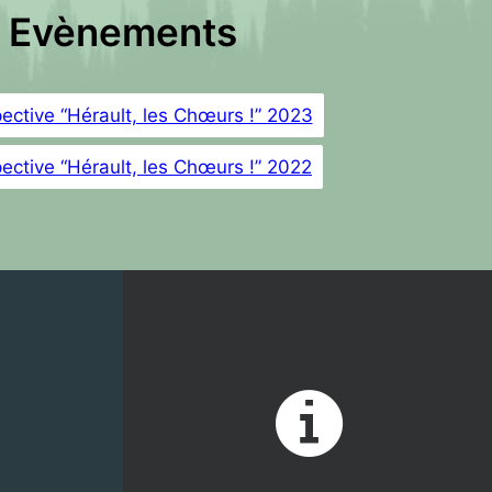
Evènements
ective “Hérault, les Chœurs !” 2023
ective “Hérault, les Chœurs !” 2022