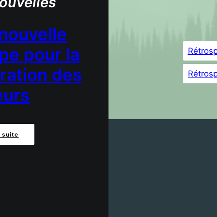
ouvelles
nouvelle
pe pour la
Rétrosp
ration des
Rétrosp
eurs
a suite