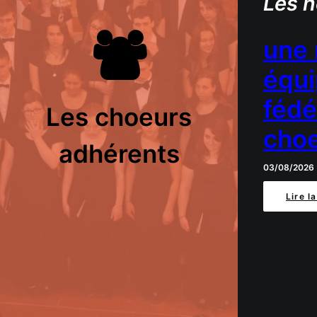
Les n
une 
équi
fédé
Les choeurs
cho
adhérents
03/08/2026
Lire l