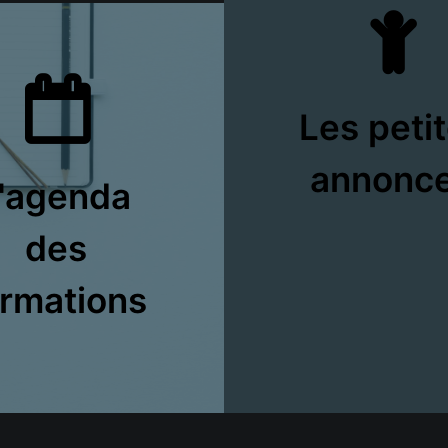
Les peti
annonc
'agenda
des
ormations