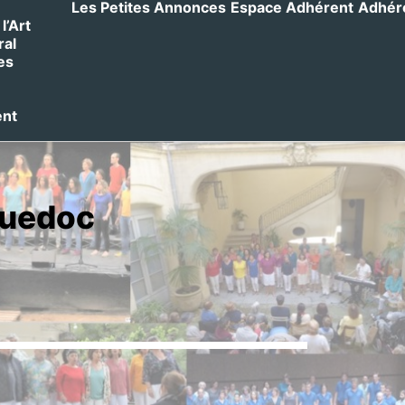
Les Petites Annonces
Espace Adhérent
Adhérer
l’Art
ral
es
ent
guedoc