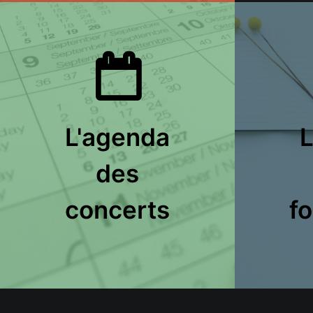
L'agenda
L
des
concerts
f