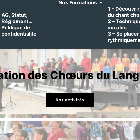
Nos Formations
1 – Découvrir 
AG, Statut,
du chant cho
Règlement…
2 – Techniqu
Politique de
vocales
confidentialité
3 – Se placer
rythmiquem
ation des Chœurs du Lan
Nos activités