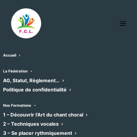
Accueil
La Fédération
L’agenda des chœurs
AG, Statut, Règlement…
Politique de confidentialité
adhérents
Nos Formations
Retrouvez ici l’agenda des concerts et
1 – Découvrir l’Art du chant choral
formations des chœurs adhérents à la
2 – Techniques vocales
Fédération, filtrable par emplacement et
3 – Se placer rythmiquement