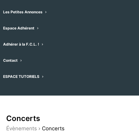
par mot-clefs. Vous pouvez également
choisir le type d’affichage qui vous
Les Petites Annonces
convient (liste, mois, jour, photo, semaine
Espace Adhérent
ou carte), en cliquant sur le menu
déroulant de droite – l’affichage par
Adhérer à la F.C.L. !
défaut est réglé sur “Plan”
A droite du plan se trouvent les
Contact
évènements par séries de 15 que vous
pouvez faire dérouler.
ESPACE TUTORIELS
Concerts
Évènements
Concerts