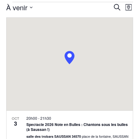
Évènements
Reche
Na
À venir
Recherche
Plan
de
et
Sélectionnez
vu
la
navig
Év
date
de
vues
Évèn
20h00
-
21h30
OCT
3
Spectacle 2026 Note en Bulles : Chantons sous les bulles
(à Saussan !)
place de la fontaine, SAUSSAN
salle des trobars SAUSSAN 34570