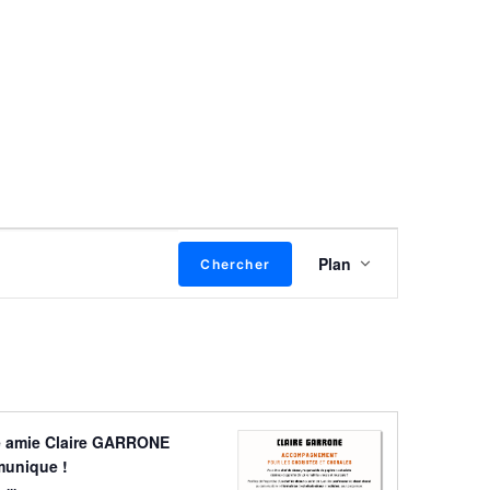
Navigation
Plan
Chercher
de
vues
Évènement
e amie Claire GARRONE
unique !