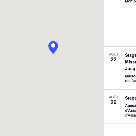
Montpe
AOÛT
Stag
22
Miss
Josq
Maiso
AOÛT
Stag
29
Annex
d'Ass