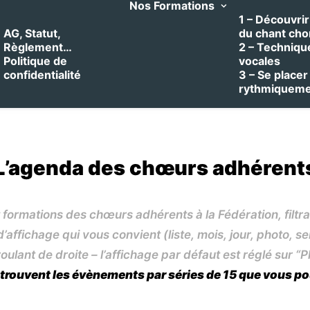
Nos Formations
1 – Découvrir 
AG, Statut,
du chant cho
Règlement…
2 – Techniqu
Politique de
vocales
confidentialité
3 – Se placer
rythmiquem
L’agenda des chœurs adhérent
 formations des chœurs adhérents à la Fédération, filt
affichage qui vous convient (liste, mois, jour, photo, s
oulant de droite – l’affichage par défaut est réglé sur “P
 trouvent les évènements par séries de 15 que vous po