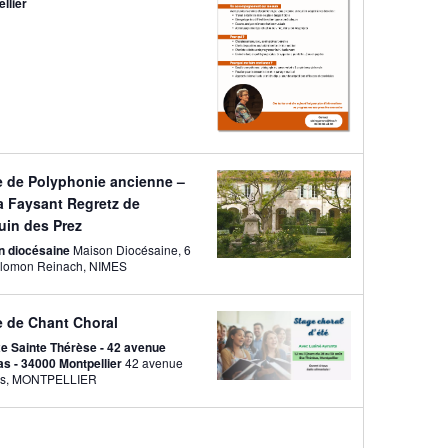
llier
e de Polyphonie ancienne –
a Faysant Regretz de
uin des Prez
n diocésaine
Maison Diocésaine, 6
rue Salomon Reinach, NIMES
e de Chant Choral
e Sainte Thérèse - 42 avenue
as - 34000 Montpellier
42 avenue
d'Assas, MONTPELLIER