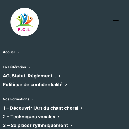
Accueil
17/01/2022
dans
Les nouvelles de l’Association des Chœurs du Languedoc
La Fédération
2022, plein d’espoir?
AG, Statut, Règlement…
Politique de confidentialité
Nos Formations
Ce fameux virus nous a frappé là où on ne
1 – Découvrir l’Art du chant choral
l’attendait pas. Bien entendu nous regardions
2 – Techniques vocales
et regardons toujours ses effets sur notre
3 – Se placer rythmiquement