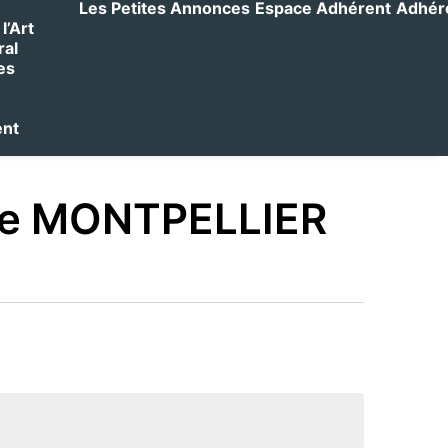
Les Petites Annonces
Espace Adhérent
Adhérer
l’Art
ral
es
ent
e MONTPELLIER