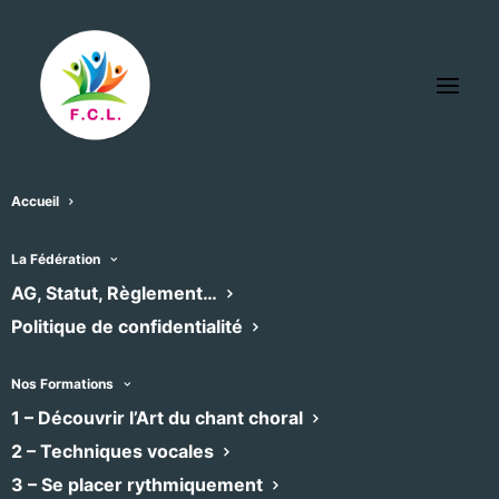
Accueil
ENSEMBLE VOCAL et
La Fédération
AG, Statut, Règlement…
INSTRUMENTAL de MONTPELLIER
Politique de confidentialité
« Tous les Évènements
Évènements dans ce organisateur
07/12/2024
 - 
09/08/2026
Nos Formations
Sélectionnez
1 – Découvrir l’Art du chant choral
décembre 2024
une
2 – Techniques vocales
date.
3 – Se placer rythmiquement
SAM