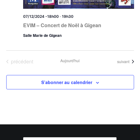
-
07/12/2024 -18h00
19h30
EVIM – Concert de Noël à Gigean
Salle Marie de Gigean
Évènements
précédent
Aujourd'hui
Évènements
suivant
S’abonner au calendrier