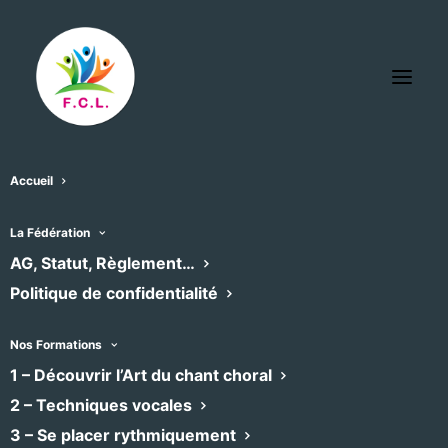
Accueil
Eglise Saint Sever Agde
La Fédération
« Tous les Évènements
AG, Statut, Règlement…
Politique de confidentialité
Adresse
10, rue Saint Sever
Agde
,
34300
Nos Formations
Recevoir l’Itinéraire à suivre
1 – Découvrir l’Art du chant choral
2 – Techniques vocales
3 – Se placer rythmiquement