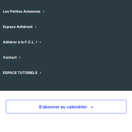
Les Petites Annonces
Espace Adhérent
Évènements pour ce lieu
Adhérer à la F.C.L. !
Aucun résultat trouvé.
Notice
Contact
À venir
ESPACE TUTORIELS
Sélectionnez
une
Évènement
Aujourd'hui
suivant
Évènements
précédent
date.
S’abonner au calendrier