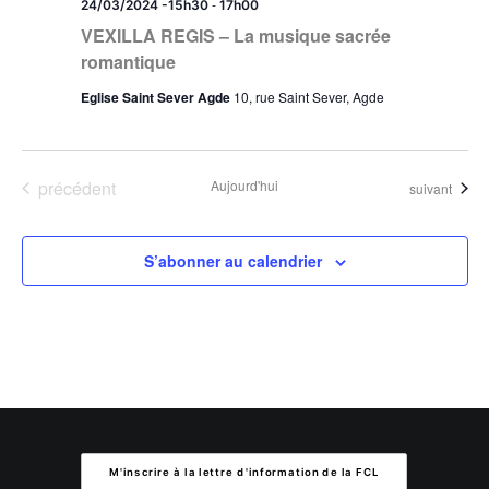
-
24/03/2024 -15h30
17h00
VEXILLA REGIS – La musique sacrée
romantique
Eglise Saint Sever Agde
10, rue Saint Sever, Agde
Évènements
précédent
Aujourd'hui
Évènements
suivant
S’abonner au calendrier
M'inscrire à la lettre d'information de la FCL