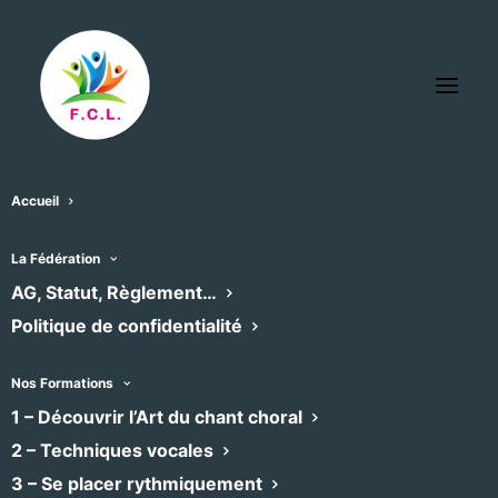
Accueil
Eglise Saint Sever Agde
La Fédération
« Tous les Évènements
AG, Statut, Règlement…
Politique de confidentialité
Adresse
10, rue Saint Sever
Agde
,
34300
Nos Formations
Recevoir l’Itinéraire à suivre
1 – Découvrir l’Art du chant choral
2 – Techniques vocales
3 – Se placer rythmiquement