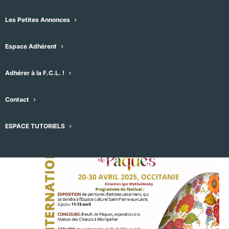
Les Petites Annonces
Espace Adhérent
Évènements pour ce lieu
Adhérer à la F.C.L. !
24/03/2024
 - 
07/08/2026
Sélectionnez
Contact
avril 2025
une
date.
DIM
ESPACE TUTORIELS
20