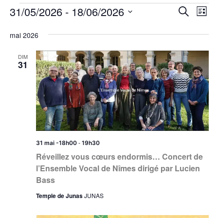
Évènements
Reche
Na
31/05/2026
 - 
18/06/2026
Recherche
Liste
de
et
Sélectionnez
mai 2026
vu
une
navig
Év
date.
DIM
de
31
vues
Évèn
-
31 mai -18h00
19h30
Réveillez vous cœurs endormis… Concert de
l’Ensemble Vocal de Nîmes dirigé par Lucien
Bass
Temple de Junas
JUNAS