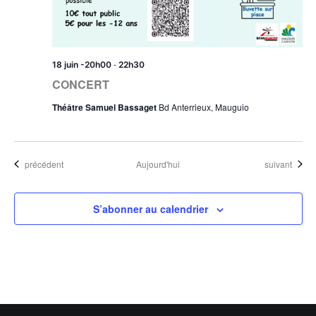
-
18 juin -20h00
22h30
CONCERT
Théâtre Samuel Bassaget
Bd Anterrieux, Mauguio
Évènements
Évènements
précédent
Aujourd'hui
suivant
S’abonner au calendrier