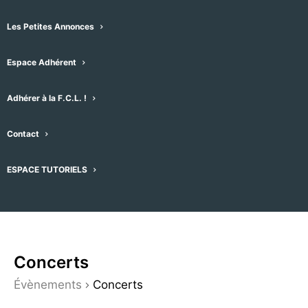
par mot-clefs. Vous pouvez également
choisir le type d’affichage qui vous
Les Petites Annonces
convient (liste, mois, jour, photo, semaine
Espace Adhérent
ou carte), en cliquant sur le menu
déroulant de droite – l’affichage par
Adhérer à la F.C.L. !
défaut est réglé sur “Plan”
A droite du plan se trouvent les
Contact
évènements par séries de 15 que vous
pouvez faire dérouler.
ESPACE TUTORIELS
Concerts
Évènements
Concerts