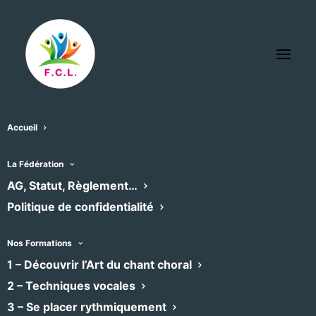
Accueil
La Fédération
L’agenda des chœurs
AG, Statut, Règlement…
Politique de confidentialité
adhérents
Nos Formations
Retrouvez ici l’agenda des concerts et
1 – Découvrir l’Art du chant choral
formations des chœurs adhérents à la
2 – Techniques vocales
Fédération, filtrable par emplacement et
3 – Se placer rythmiquement