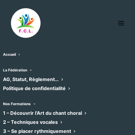
Accueil
La Fédération
« Tous les Évènements
AG, Statut, Règlement…
Politique de confidentialité
Cet évènement est passé
Nos Formations
1 – Découvrir l’Art du chant choral
Autour du Monde
2 – Techniques vocales
3 – Se placer rythmiquement