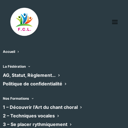
Accueil
La Fédération
« Tous les Évènements
AG, Statut, Règlement…
Politique de confidentialité
Cet évènement est passé
Nos Formations
1 – Découvrir l’Art du chant choral
La chorale à ma sœur
2 – Techniques vocales
3 – Se placer rythmiquement