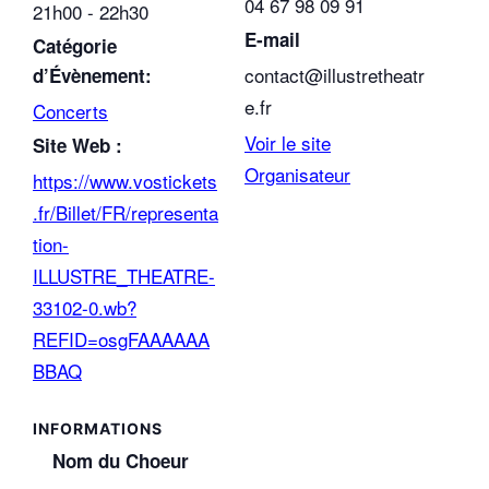
04 67 98 09 91
21h00 - 22h30
E-mail
Catégorie
contact@illustretheatr
d’Évènement:
e.fr
Concerts
Voir le site
Site Web :
Organisateur
https://www.vostickets
.fr/Billet/FR/representa
tion-
ILLUSTRE_THEATRE-
33102-0.wb?
REFID=osgFAAAAAA
BBAQ
Nom du Choeur