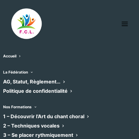
Accueil
La Fédération
« Tous les Évènements
AG, Statut, Règlement…
Politique de confidentialité
Cet évènement est passé
Nos Formations
1 – Découvrir l’Art du chant choral
Réveillez vous cœurs
2 – Techniques vocales
3 – Se placer rythmiquement