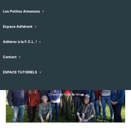
endormis… Concert de
l’Ensemble Vocal de
Les Petites Annonces
Nîmes dirigé par
Espace Adhérent
Lucien Bass
Adhérer à la F.C.L. !
Contact
30 mai -18h30
-
20h00
ESPACE TUTORIELS