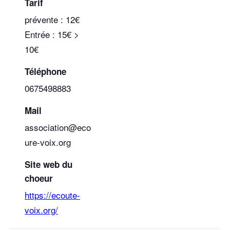
Tarif
prévente : 12€
Entrée : 15€ >
10€
Téléphone
0675498883
Mail
association@eco
ure-voix.org
Site web du
choeur
https://ecoute-
voix.org/