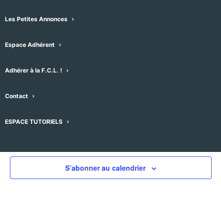
Les Petites Annonces
Espace Adhérent
Évènements pour ce lieu
Adhérer à la F.C.L. !
Aucun résultat trouvé.
Notice
Contact
À venir
Sélectionnez
ESPACE TUTORIELS
une
Évènement
Aujourd'hui
suivant
Évènements
précédent
date.
S’abonner au calendrier