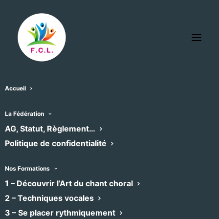
Accueil
La Fédération
« Tous les Évènements
AG, Statut, Règlement…
Politique de confidentialité
Cet évènement est passé
Nos Formations
1 – Découvrir l’Art du chant choral
Concert des chorales
2 – Techniques vocales
3 – Se placer rythmiquement