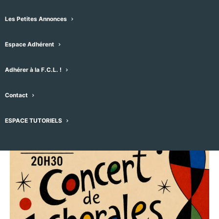
Les Jeanne de Védas et
Hardi les Gars
Les Petites Annonces
Espace Adhérent
23 juin -20h30
-
22h00
Adhérer à la F.C.L. !
Contact
ESPACE TUTORIELS