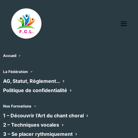
Accueil
La Fédération
« Tous les Évènements
AG, Statut, Règlement…
Politique de confidentialité
Cet évènement est passé
Nos Formations
1 – Découvrir l’Art du chant choral
Cicada Chœur Étudiant
2 – Techniques vocales
3 – Se placer rythmiquement