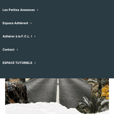
– D’un Monde à l’Autre
Les Petites Annonces
26 juin -20h30
-
22h00
Espace Adhérent
Adhérer à la F.C.L. !
Contact
ESPACE TUTORIELS