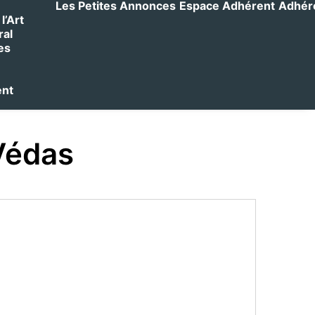
Les Petites Annonces
Espace Adhérent
Adhérer
l’Art
ral
es
ent
 Védas