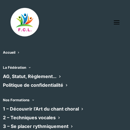
Accueil
Secours Populaire de l’Hérault
La Fédération
« Tous les Évènements
AG, Statut, Règlement…
Évènements dans ce organisateur
Politique de confidentialité
Aucun résultat trouvé.
Notice
Nos Formations
1 – Découvrir l’Art du chant choral
À venir
2 – Techniques vocales
Sélectionnez
3 – Se placer rythmiquement
une