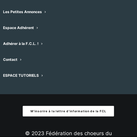
Évènements
Évènement
précédent
Aujourd'hui
suivant
date.
Les Petites Annonces
S’abonner au calendrier
Espace Adhérent
Adhérer à la F.C.L. !
Contact
ESPACE TUTORIELS
M'inscrire à la lettre d'information de la FCL
© 2023 Fédération des choeurs du