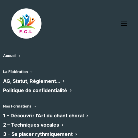
Accueil
Polyfolies
La Fédération
« Tous les Évènements
AG, Statut, Règlement…
Politique de confidentialité
Email
asso.polyfolies@orange.fr
Nos Formations
1 – Découvrir l’Art du chant choral
Évènements dans ce organisateur
2 – Techniques vocales
Aucun résultat trouvé.
Notice
3 – Se placer rythmiquement