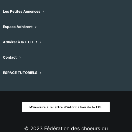
À venir
Les Petites Annonces
Sélectionnez
Espace Adhérent
une
Évènements
Évènement
précédent
Aujourd'hui
suivant
date.
Adhérer à la F.C.L. !
S’abonner au calendrier
Contact
ESPACE TUTORIELS
M'inscrire à la lettre d'information de la FCL
© 2023 Fédération des choeurs du