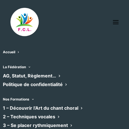
Accueil
OCTOVOX
La Fédération
« Tous les Évènements
AG, Statut, Règlement…
Évènements dans ce organisateur
Politique de confidentialité
Aucun résultat trouvé.
Notice
Nos Formations
1 – Découvrir l’Art du chant choral
À venir
2 – Techniques vocales
Sélectionnez
3 – Se placer rythmiquement
une