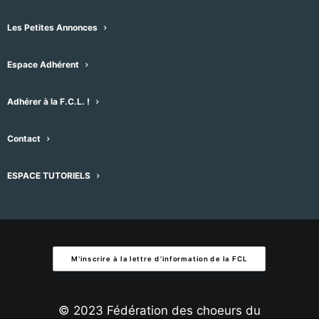
Évènement
Aujourd'hui
suivant
Évènements
précédent
date.
Les Petites Annonces
S’abonner au calendrier
Espace Adhérent
Adhérer à la F.C.L. !
Contact
ESPACE TUTORIELS
M'inscrire à la lettre d'information de la FCL
© 2023 Fédération des choeurs du