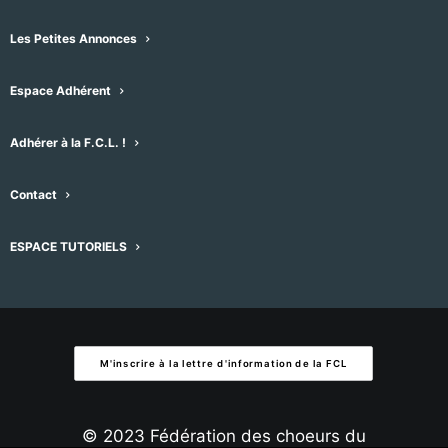
Évènement
Aujourd'hui
suivant
Évènements
précédent
date.
Les Petites Annonces
S’abonner au calendrier
Espace Adhérent
Adhérer à la F.C.L. !
Contact
ESPACE TUTORIELS
M'inscrire à la lettre d'information de la FCL
© 2023 Fédération des choeurs du