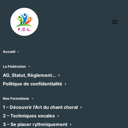
Accueil
Mairie de Cournonterral
La Fédération
« Tous les Évènements
AG, Statut, Règlement…
Évènements dans ce organisateur
Politique de confidentialité
Aucun résultat trouvé.
Notice
Nos Formations
1 – Découvrir l’Art du chant choral
À venir
2 – Techniques vocales
Sélectionnez
3 – Se placer rythmiquement
une