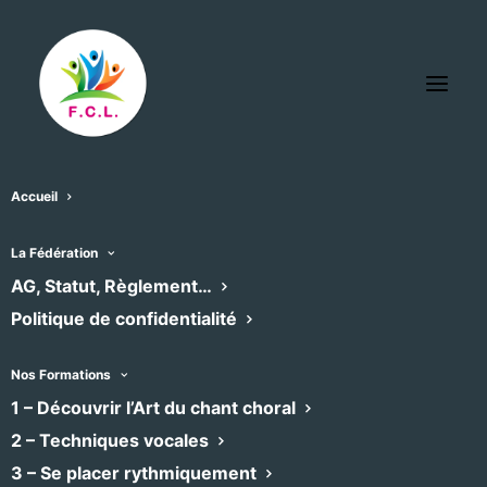
Accueil
L’Internote
La Fédération
« Tous les Évènements
AG, Statut, Règlement…
Politique de confidentialité
Téléphone
06 81 84 52 44
Email
asso.internote@orange.fr
Nos Formations
Site
1 – Découvrir l’Art du chant choral
https://linternote.fr/
web
2 – Techniques vocales
3 – Se placer rythmiquement
Évènements dans ce organisateur