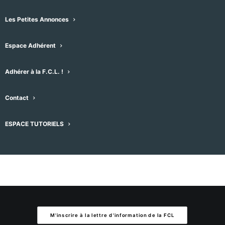
Les Petites Annonces
Aucun résultat trouvé.
Notice
Espace Adhérent
À venir
Sélectionnez
Adhérer à la F.C.L. !
une
Évènement
Aujourd'hui
suivant
Évènements
précédent
date.
Contact
S’abonner au calendrier
ESPACE TUTORIELS
M'inscrire à la lettre d'information de la FCL