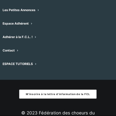
À venir
Les Petites Annonces
Sélectionnez
Espace Adhérent
une
Évènement
Aujourd'hui
suivant
Évènements
précédent
date.
Adhérer à la F.C.L. !
S’abonner au calendrier
Contact
ESPACE TUTORIELS
M'inscrire à la lettre d'information de la FCL
© 2023 Fédération des choeurs du