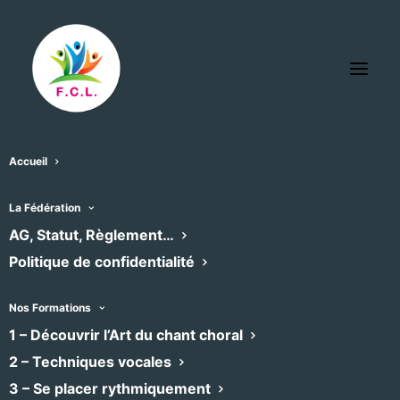
Accueil
Le Pont des Arts
La Fédération
« Tous les Évènements
AG, Statut, Règlement…
Politique de confidentialité
Téléphone
04 66 22 87 32
Nos Formations
1 – Découvrir l’Art du chant choral
Évènements dans ce organisateur
2 – Techniques vocales
Aucun résultat trouvé.
Notice
3 – Se placer rythmiquement