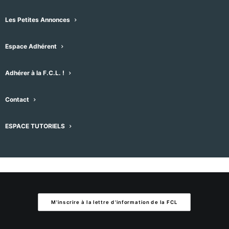
Aucun résultat trouvé.
Notice
Les Petites Annonces
À venir
Espace Adhérent
Sélectionnez
une
Évènements
Évènement
précédent
Aujourd'hui
suivant
Adhérer à la F.C.L. !
date.
Contact
S’abonner au calendrier
ESPACE TUTORIELS
M'inscrire à la lettre d'information de la FCL