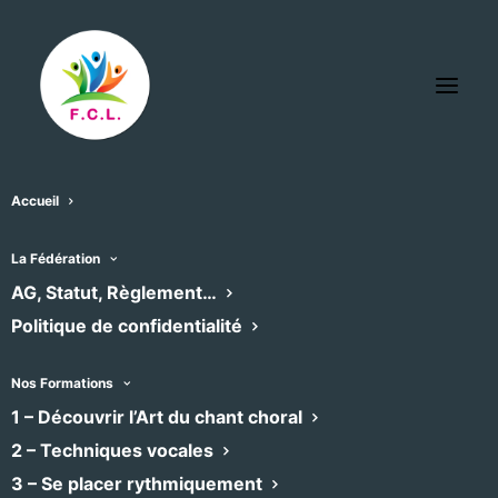
Accueil
Le Chœur Riez
La Fédération
« Tous les Évènements
AG, Statut, Règlement…
Politique de confidentialité
Téléphone
06.17.18.02.48
Email
lechoeur.riez@orange.fr
Nos Formations
1 – Découvrir l’Art du chant choral
2 – Techniques vocales
Évènements dans ce organisateur
3 – Se placer rythmiquement