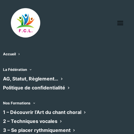
Accueil
Laurent RICHARD chef de choeur
La Fédération
« Tous les Évènements
AG, Statut, Règlement…
Politique de confidentialité
Téléphone
06.87.92.52.51
Email
ensemblecalliope@orage.fr
Nos Formations
1 – Découvrir l’Art du chant choral
2 – Techniques vocales
Évènements dans ce organisateur
3 – Se placer rythmiquement