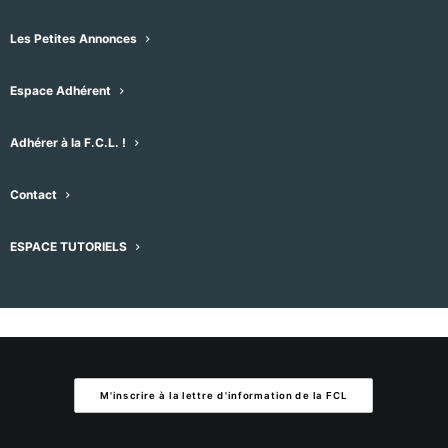
Aucun résultat trouvé.
Notice
Les Petites Annonces
À venir
Espace Adhérent
Sélectionnez
une
Évènement
Aujourd'hui
suivant
Évènements
précédent
Adhérer à la F.C.L. !
date.
Contact
S’abonner au calendrier
ESPACE TUTORIELS
M'inscrire à la lettre d'information de la FCL