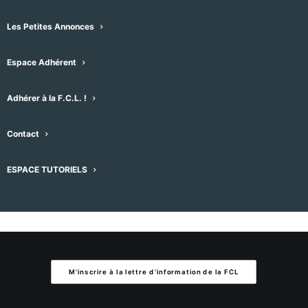
Aucun résultat trouvé.
Notice
Les Petites Annonces
À venir
Espace Adhérent
Sélectionnez
une
Évènements
Évènement
précédent
Aujourd'hui
suivant
Adhérer à la F.C.L. !
date.
Contact
S’abonner au calendrier
ESPACE TUTORIELS
M'inscrire à la lettre d'information de la FCL