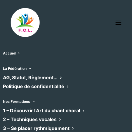
Accueil
JA COOL CHOEUR
La Fédération
« Tous les Évènements
AG, Statut, Règlement…
Politique de confidentialité
Téléphone
0681880904
Email
contact@jacoolchoeur.fr
Nos Formations
1 – Découvrir l’Art du chant choral
2 – Techniques vocales
Évènements dans ce organisateur
3 – Se placer rythmiquement