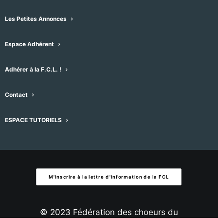
Évènement
Aujourd'hui
suivant
Évènements
précédent
date.
Les Petites Annonces
S’abonner au calendrier
Espace Adhérent
Adhérer à la F.C.L. !
Contact
ESPACE TUTORIELS
M'inscrire à la lettre d'information de la FCL
© 2023 Fédération des choeurs du