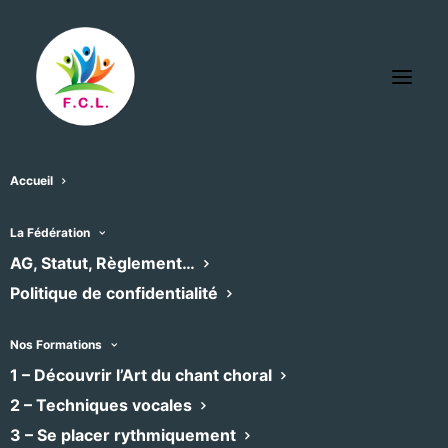
Accueil
Festival MusicaSète
La Fédération
« Tous les Évènements
AG, Statut, Règlement…
Évènements dans ce organisateur
Politique de confidentialité
Aucun résultat trouvé.
Notice
Nos Formations
1 – Découvrir l’Art du chant choral
À venir
2 – Techniques vocales
Sélectionnez
3 – Se placer rythmiquement
une