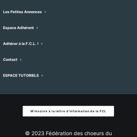
Évènement
Aujourd'hui
suivant
Évènements
précédent
date.
Les Petites Annonces
S’abonner au calendrier
Espace Adhérent
Adhérer à la F.C.L. !
Contact
ESPACE TUTORIELS
M'inscrire à la lettre d'information de la FCL
© 2023 Fédération des choeurs du