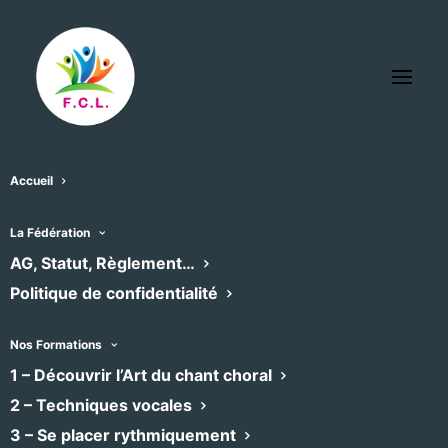
Accueil
EntraideS Arize-Lèze
La Fédération
« Tous les Évènements
AG, Statut, Règlement…
Évènements dans ce organisateur
Politique de confidentialité
Aucun résultat trouvé.
Notice
Nos Formations
1 – Découvrir l’Art du chant choral
À venir
2 – Techniques vocales
Sélectionnez
3 – Se placer rythmiquement
une