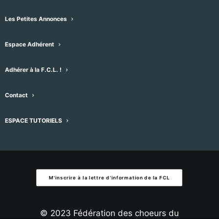
une
Évènement
Aujourd'hui
suivant
Évènements
précédent
Les Petites Annonces
date.
Espace Adhérent
S’abonner au calendrier
Adhérer à la F.C.L. !
Contact
ESPACE TUTORIELS
M'inscrire à la lettre d'information de la FCL
© 2023 Fédération des choeurs du