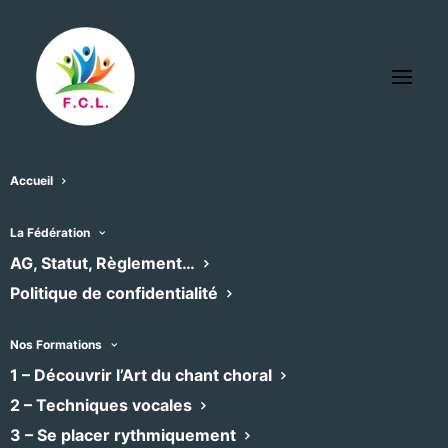
Accueil
ENSEMBLE VOCAL et
La Fédération
AG, Statut, Règlement…
INSTRUMENTAL de MONTPELLIER
Politique de confidentialité
« Tous les Évènements
Évènements dans ce organisateur
Nos Formations
Aucun résultat trouvé.
Notice
1 – Découvrir l’Art du chant choral
2 – Techniques vocales
À venir
3 – Se placer rythmiquement
Sélectionnez