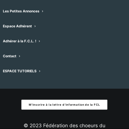
Évènements
Évènement
précédent
Aujourd'hui
suivant
date.
Les Petites Annonces
S’abonner au calendrier
Espace Adhérent
Adhérer à la F.C.L. !
Contact
ESPACE TUTORIELS
M'inscrire à la lettre d'information de la FCL
© 2023 Fédération des choeurs du