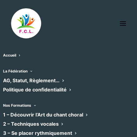
Accueil
EKHO
La Fédération
« Tous les Évènements
AG, Statut, Règlement…
Évènements dans ce organisateur
Politique de confidentialité
Aucun résultat trouvé.
Notice
Nos Formations
1 – Découvrir l’Art du chant choral
À venir
2 – Techniques vocales
Sélectionnez
3 – Se placer rythmiquement
une