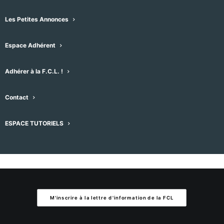
Aucun résultat trouvé.
Notice
Les Petites Annonces
À venir
Espace Adhérent
Sélectionnez
une
Évènements
Évènement
précédent
Aujourd'hui
suivant
Adhérer à la F.C.L. !
date.
Contact
S’abonner au calendrier
ESPACE TUTORIELS
M'inscrire à la lettre d'information de la FCL