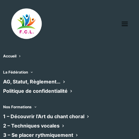
Accueil
Clap’yes
La Fédération
« Tous les Évènements
AG, Statut, Règlement…
Politique de confidentialité
Téléphone
0607580453
Email
yves.decroix2@gmail.com
Nos Formations
1 – Découvrir l’Art du chant choral
2 – Techniques vocales
Évènements dans ce organisateur
3 – Se placer rythmiquement