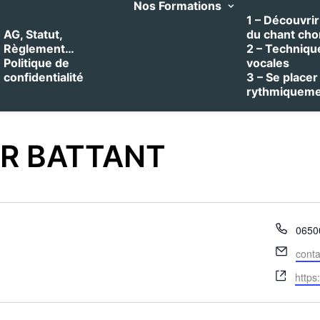
Nos Formations
1 – Découvrir 
AG, Statut,
du chant cho
Règlement…
2 – Techniqu
Politique de
vocales
confidentialité
3 – Se placer
rythmiquem
R BATTANT
Télé
0650
Email
cont
Site
https
web