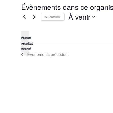
Évènements dans ce organis
À venir
Aujourd'hui
Sélectionnez
une
Aucun
date.
résultat
Notice
trouvé.
Évènements
précédent