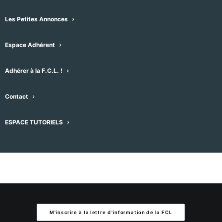
Les Petites Annonces
Aucun résultat trouvé.
Notice
Espace Adhérent
À venir
Sélectionnez
Adhérer à la F.C.L. !
une
Évènement
Aujourd'hui
suivant
Évènements
précédent
date.
Contact
S’abonner au calendrier
ESPACE TUTORIELS
M'inscrire à la lettre d'information de la FCL