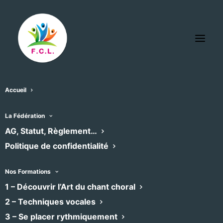
Accueil
Chorale Atout Choeur
La Fédération
« Tous les Évènements
AG, Statut, Règlement…
Politique de confidentialité
Téléphone
0663518965
Email
atoutchoeur.montpellier@gmail.com
Nos Formations
Site
1 – Découvrir l’Art du chant choral
http://atoutchoeur34.fr
web
2 – Techniques vocales
3 – Se placer rythmiquement
Évènements dans ce organisateur