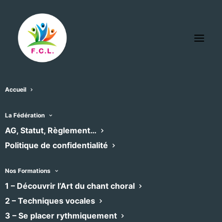
Accueil
B.a. Bach
La Fédération
« Tous les Évènements
AG, Statut, Règlement…
Politique de confidentialité
Téléphone
0610286420
Email
contact@babach.fr
Nos Formations
Site
1 – Découvrir l’Art du chant choral
http://www.babach.fr
web
2 – Techniques vocales
3 – Se placer rythmiquement
Évènements dans ce organisateur