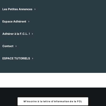
Les Petites Annonces
Aucun résultat trouvé.
Notice
Espace Adhérent
À venir
Sélectionnez
Adhérer à la F.C.L. !
une
Évènement
Aujourd'hui
suivant
Évènements
précédent
date.
Contact
S’abonner au calendrier
ESPACE TUTORIELS
M'inscrire à la lettre d'information de la FCL