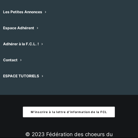
À venir
Les Petites Annonces
Sélectionnez
Espace Adhérent
une
Évènement
Aujourd'hui
suivant
Évènements
précédent
date.
Adhérer à la F.C.L. !
S’abonner au calendrier
Contact
ESPACE TUTORIELS
M'inscrire à la lettre d'information de la FCL
© 2023 Fédération des choeurs du