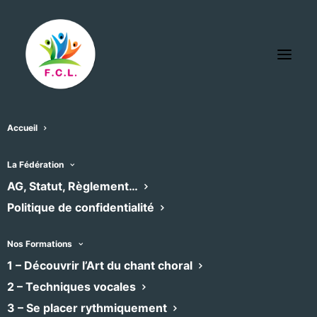
Accueil
association voix à tous les étages
La Fédération
« Tous les Évènements
AG, Statut, Règlement…
Politique de confidentialité
Site
https://choralemontpellier.com/
web
Nos Formations
1 – Découvrir l’Art du chant choral
Évènements dans ce organisateur
2 – Techniques vocales
Aucun résultat trouvé.
Notice
3 – Se placer rythmiquement