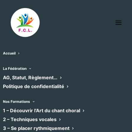
Accueil
Art’titude Production
La Fédération
« Tous les Évènements
AG, Statut, Règlement…
Politique de confidentialité
Téléphone
0616174551
Site
https://associations.lunel.com/arttitude/#activites
Nos Formations
web
1 – Découvrir l’Art du chant choral
2 – Techniques vocales
Évènements dans ce organisateur
3 – Se placer rythmiquement