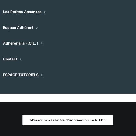
Aucun résultat trouvé.
Notice
Les Petites Annonces
À venir
Espace Adhérent
Sélectionnez
une
Évènement
Aujourd'hui
suivant
Évènements
précédent
Adhérer à la F.C.L. !
date.
Contact
S’abonner au calendrier
ESPACE TUTORIELS
M'inscrire à la lettre d'information de la FCL