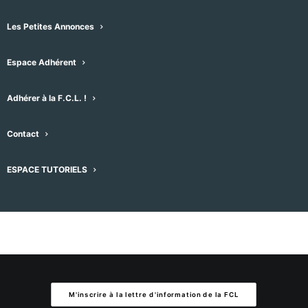
Les Petites Annonces
Aucun résultat trouvé.
Notice
Espace Adhérent
À venir
Sélectionnez
Adhérer à la F.C.L. !
une
Évènement
Aujourd'hui
suivant
Évènements
précédent
date.
Contact
S’abonner au calendrier
ESPACE TUTORIELS
M'inscrire à la lettre d'information de la FCL