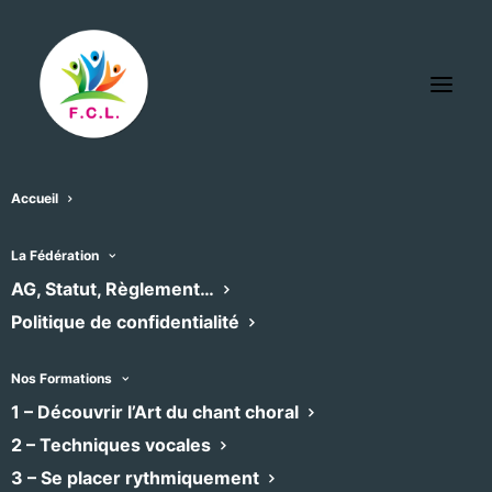
Accueil
Agde Musica
La Fédération
« Tous les Évènements
AG, Statut, Règlement…
Politique de confidentialité
Téléphone
0611955441
Email
info@agdemusica.fr
Nos Formations
Site
1 – Découvrir l’Art du chant choral
https://www.agdemusica.fr/
web
2 – Techniques vocales
3 – Se placer rythmiquement
Évènements dans ce organisateur