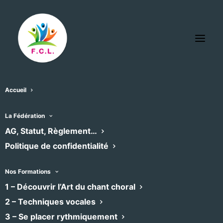
Accueil
Administrateur FCL
La Fédération
« Tous les Évènements
AG, Statut, Règlement…
Politique de confidentialité
Email
secretariat@choeurs-languedoc.fr
Site
https://www.choeurs-languedoc.fr
Nos Formations
web
1 – Découvrir l’Art du chant choral
2 – Techniques vocales
Évènements dans ce organisateur
3 – Se placer rythmiquement