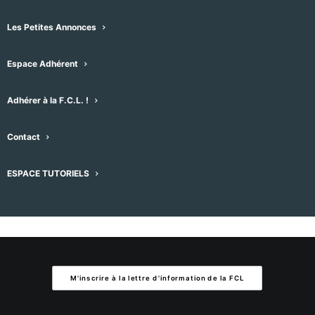
Aucun résultat trouvé.
Notice
Les Petites Annonces
À venir
Espace Adhérent
Sélectionnez
une
Évènement
Aujourd'hui
suivant
Évènements
précédent
Adhérer à la F.C.L. !
date.
Contact
S’abonner au calendrier
ESPACE TUTORIELS
M'inscrire à la lettre d'information de la FCL