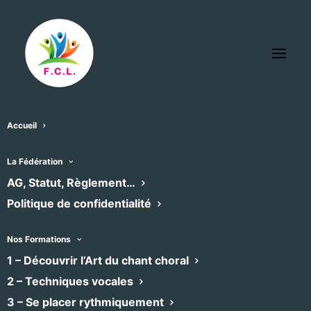
Accueil
Zénith Montpellier
La Fédération
« Tous les Évènements
AG, Statut, Règlement…
Politique de confidentialité
Adresse
Montpellier
,
Recevoir l’Itinéraire à suivre
Nos Formations
Site
https://500voix.com/
1 – Découvrir l’Art du chant choral
web
2 – Techniques vocales
3 – Se placer rythmiquement