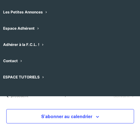
Les Petites Annonces
Espace Adhérent
Évènements pour ce lieu
Adhérer à la F.C.L. !
Aucun résultat trouvé.
Notice
Contact
À venir
ESPACE TUTORIELS
Sélectionnez
une
Évènement
Aujourd'hui
suivant
Évènements
précédent
date.
S’abonner au calendrier